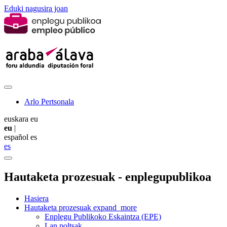
Eduki nagusira joan
Arlo Pertsonala
euskara
eu
eu
|
español
es
es
Hautaketa prozesuak - enplegupublikoa
Hasiera
Hautaketa prozesuak
expand_more
Enplegu Publikoko Eskaintza (EPE)
Lan poltsak