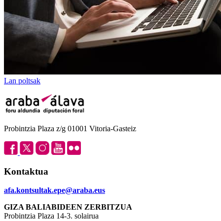
Lan poltsak
Probintzia Plaza z/g 01001 Vitoria-Gasteiz
Kontaktua
afa.kontsultak.epe@araba.eus
GIZA BALIABIDEEN ZERBITZUA
Probintzia Plaza 14-3. solairua