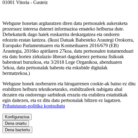
01001 Vitoria - Gasteiz
Webgune honetan argitaratzen diren datu pertsonalek aukeraketa
prozesuez interesa dutenei informazioa emateko helburua dute.
Debekaturik dago haiek euskarrira deskargatzea eta ondoren
edozein eratan lantzea. (Ikusi Datuak Babesteko Arautegi Orokorra,
Europako Parlamentuaren eta Kontseiluaren 2016/679 (EB)
Arautegia, 2016ko apirilaren 27koa, datu pertsonalen tratamenduari
eta datu horien zirkulazio libreari dagokienez pertsona fisikoak
babesteari buruzkoa, eta 3/2018 Lege Organikoa, abenduaren
5ekoa, datu pertsonalak babestu eta eskubide digitalak
bermatzekoa.)
Webgune honek norberaren eta hirugarrenen cookie-ak baino ez ditu
erabiltzen helburu teknikoetarako, erabiltzaileek nabigatu ahal
dezaten eta ondorengo sarbideak erraztu eta erabilera estatistikak
egin daitezen, eta ez ditu datu pertsonalak biltzen ez lagatzen.
Pribatutasun-politika kontsultatu
Konfigurazioa
Dena onartu
Dena baztertu