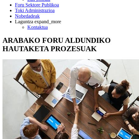
Foru Sektore Publikoa
Toki Administrazioa
Nobedadeak
Laguntza
expand_more
Kontaktua
ARABAKO FORU ALDUNDIKO
HAUTAKETA PROZESUAK