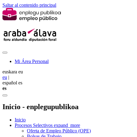
Saltar al contenido principal
Mi Área Personal
euskara
eu
eu
|
español
es
es
Inicio - enplegupublikoa
Inicio
Procesos Selectivos
expand_more
Oferta de Empleo Público (OPE)
Bolsas de Trabajo